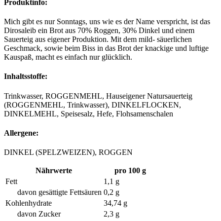
Produktinfo:
Mich gibt es nur Sonntags, uns wie es der Name verspricht, ist das
Dirosaleib ein Brot aus 70% Roggen, 30% Dinkel und einem
Sauerteig aus eigener Produktion. Mit dem mild- säuerlichen
Geschmack, sowie beim Biss in das Brot der knackige und luftige
Kauspaß, macht es einfach nur glücklich.
Inhaltsstoffe:
Trinkwasser, ROGGENMEHL, Hauseigener Natursauerteig
(ROGGENMEHL, Trinkwasser), DINKELFLOCKEN,
DINKELMEHL, Speisesalz, Hefe, Flohsamenschalen
Allergene:
DINKEL (SPELZWEIZEN), ROGGEN
Nährwerte
pro 100 g
Fett
1,1 g
davon gesättigte Fettsäuren
0,2 g
Kohlenhydrate
34,74 g
davon Zucker
2,3 g